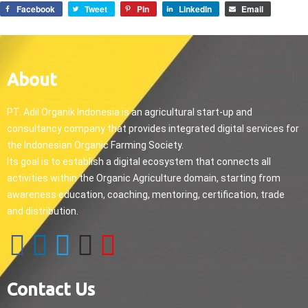
Facebook
Tweet
Pin
LinkedIn
Email
About
PT. Adil Organik Indonesia is an agricultural start-up and
consultancy company that provides integrated digital services for
the Indonesian Organic Farming Society.
Its goal is to establish a digital ecosystem that connects all
activities within the Organic Agriculture domain, starting from
awareness education, coaching, mentoring, certification, trade
and distribution.
Contact Us